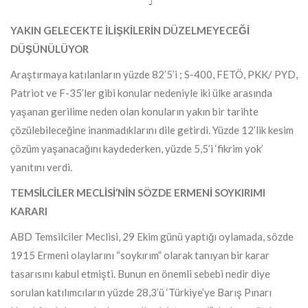
YAKIN GELECEKTE İLİŞKİLERİN DÜZELMEYECEĞİ
DÜŞÜNÜLÜYOR
Araştırmaya katılanların yüzde 82’5’i ; S-400, FETÖ, PKK/ PYD,
Patriot ve F-35’ler gibi konular nedeniyle iki ülke arasında
yaşanan gerilime neden olan konuların yakın bir tarihte
çözülebileceğine inanmadıklarını dile getirdi. Yüzde 12’lik kesim
çözüm yaşanacağını kaydederken, yüzde 5,5’i ‘fikrim yok’
yanıtını verdi.
TEMSİLCİLER MECLİSİ’NİN SÖZDE ERMENİ SOYKIRIMI
KARARI
ABD Temsilciler Meclisi, 29 Ekim günü yaptığı oylamada, sözde
1915 Ermeni olaylarını “soykırım” olarak tanıyan bir karar
tasarısını kabul etmişti. Bunun en önemli sebebi nedir diye
sorulan katılımcıların yüzde 28,3’ü ‘Türkiye’ye Barış Pınarı