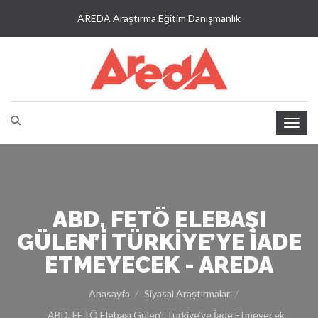
AREDA Araştırma Eğitim Danışmanlık
ABD, FETÖ ELEBAŞI
GÜLEN’I TÜRKIYE’YE İADE
ETMEYECEK - AREDA
Anasayfa
Siyasal Araştırmalar
ABD, FETÖ Elebaşı Gülen’i Türkiye’ye İade Etmeyecek