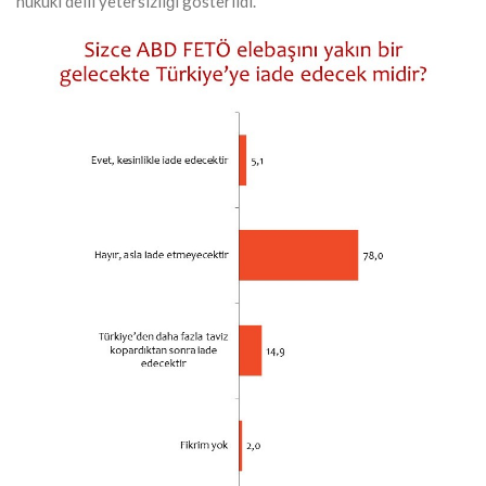
hukuki delil yetersizliği gösterildi.