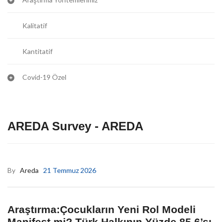
Kalitatif
Kantitatif
Covid-19 Özel
AREDA Survey - AREDA
By
Areda
21 Temmuz 2026
Araştırma:Çocukların Yeni Rol Modeli
Manifest mi? Türk Halkının Yüzde 85,6’sı