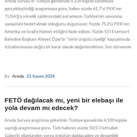
Areda Survey’in Türkiye genelinde 4.109 kişinin katılımıyla
gerçekleştirdiği araştırmaya göre, halkın yüzde 61,7’si PKK’nın
TUSAŞ’a yönelik saldırısındaki asıl amacın Türkiye’nin savunma
sanayisini hedef almak olduğunu düşünüyor. Yüzde 75,3’ü PKK’nın
Amerika ve İsrail’e hizmet ettiğini ifade ediyor. Yüzde 55’i Esenyurt
Belediye Başkanı Ahmet Özer’in “terör örgütü üyeliği” kapsamında
tutuklanmasını doğru bir karar olarak değerlendiriyor. Son dönemde
By
Areda
21 Kasım 2024
FETÖ dağılacak mı, yeni bir elebaşı ile
yola devam mı edecek?
Areda Survey araştırma şirketinin Türkiye genelinde 4.109 kişiyle
yaptığı araştırmaya göre, Türk halkının yüzde 50,5’i Fethullah
Gülen’in ölümünden sonra örgütün dağılacağını ve devamlılık