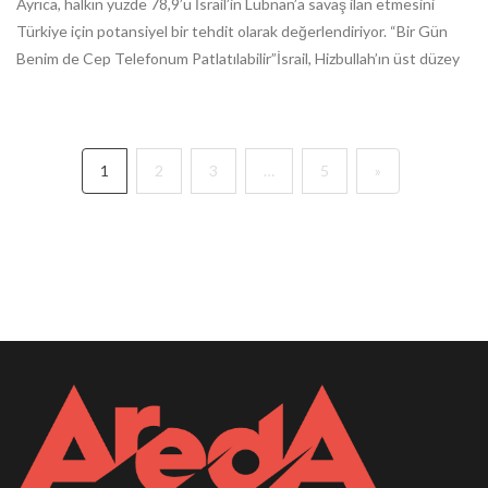
Ayrıca, halkın yüzde 78,9’u İsrail’in Lübnan’a savaş ilan etmesini
Türkiye için potansiyel bir tehdit olarak değerlendiriyor. “Bir Gün
Benim de Cep Telefonum Patlatılabilir”İsrail, Hizbullah’ın üst düzey
1
2
3
…
5
»