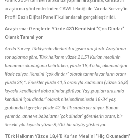
Aralık 2024 tarihleri arasında yapılan araştırma, kantitatif
araştırma yöntemlerinden CAWI tekniği ile “Areda Survey’in
Profil Bazlı Dijital Paneli” kullanılarak gerçekleştirildi.
Araştırma: Gençlerin Yüzde 43’i Kendisini “Çok Dindar”
Olarak Tanımlıyor
Areda Survey, Türkiye’nin dindarlık algısını araştırdı. Araştırma
sonuçlarına göre, Türk halkının yüzde 21,5’i Kur’an mealinin
tamamını okuduğunu belirtirken, yüzde 18,4’ü hiç okumadığını
ifade ediyor. Kendini “çok dindar” olarak tanımlayanların oranı
yüzde 39,1. Erkekler yüzde 41,5 oranıyla kadınlara (yüzde 36,8)
kıyasla kendilerini daha dindar görüyor. Yaş grupları arasında
kendisini “çok dindar” olarak nitelendirenlerde 18-34 yaş
grubundaki gençler yüzde 43 ile ilk sırada yer alıyor. Bunun
yanında, anne ve babalarını “çok dindar” görenlerin oranı, bir
önceki yıla kıyasla yüzde 8,5’lik bir düşüş gösteriyor.
Türk Halkının Yüzde 18,4’ü Kur’an Mealini “Hiç Okumadım”