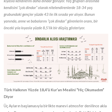
kıyasla kendilerini daha dindar görüyor. Yaş grupları arasında
kendisini “çok dindar” olarak nitelendirenlerde 18-34 yaş
grubundaki gençler yüzde 43 ile ilk sırada yer alıyor. Bunun
yanında, anne ve babalarını “çok dindar” görenlerin oranı, bir
önceki yıla kıyasla yüzde 8,5’lik bir düşüş gösteriyor.
Türk Halkının Yüzde 18,4’ü Kur’an Mealini “Hiç Okumadım”
Diyor
Üç Ayların başlamasıyla birlikte manevi atmosfer denilince akla