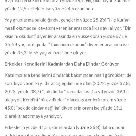
62,1 iken erkeklerde bu oran yüzde 58,1. Hiç okumayan kadınlar
yüzde 12,5, erkekler ise yüzde 24,5 oranında.
Yaş gruplarına bakıldığında, gençlerin yüzde 25,2’si “Hiç Kur’an
meali okumadım” cevabını verenler arasında ilk sırayı alıyor. “Bir
kısmını okudum” diyenler arasında en yüksek oran yüzde 67 ile
35-54 yaş aralığında. “Tamamını okudum” diyenler arasında ise
yüzde 35,3 ile 55 yaş ve üzeri öne çıkıyor.
Erkekler Kendilerini Kadınlardan Daha Dindar Görüyor
Katılımcılara kendilerini dindarlık bakımından nasıl gördükleri de
soruluyor. Son iki yıldır artış eğiliminde olan (2022: yüzde 37,8;
2023: yüzde 38,7) “çok dindar” tanımlaması, bu yıl yüzde 39,1’e
ulaşıyor. Kendini “biraz dindar” olarak görenlerin oranı yüzde
45,8; “pek de dindar değilim” diyenlerin oranı ise yüzde 15,1
olarak araştırmaya yansıyor.
Erkeklerin yüzde 41,5’i, kadınlardan (yüzde 36,8) daha dindar
olduklarını ifade ediyor. Yaş grupları arasında kendisini “çok