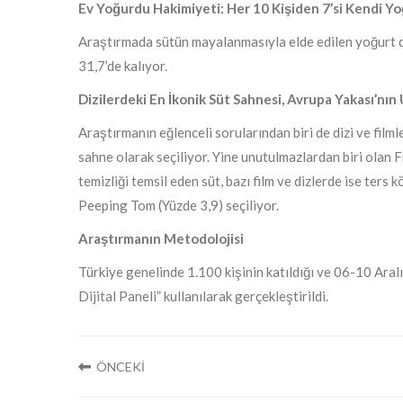
Ev Yoğurdu Hakimiyeti: Her 10 Kişiden 7’si Kendi Y
Araştırmada sütün mayalanmasıyla elde edilen yoğurt da
31,7’de kalıyor.
Dizilerdeki En İkonik Süt Sahnesi, Avrupa Yakası’nın
Araştırmanın eğlenceli sorularından biri de dizi ve film
sahne olarak seçiliyor. Yine unutulmazlardan biri olan Fr
temizliği temsil eden süt, bazı film ve dizlerde ise ters 
Peeping Tom (Yüzde 3,9) seçiliyor.
Araştırmanın Metodolojisi
Türkiye genelinde 1.100 kişinin katıldığı ve 06-10 Aral
Dijital Paneli” kullanılarak gerçekleştirildi.
ÖNCEKİ