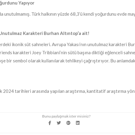
oğurdunu Yapıyor
 unutulmamış. Türk halkının yüzde 68,3’ü kendi yoğurdunu evde mayal
 Unutulmaz Karakteri Burhan Altıntop’a ait!
lerdeki ikonik süt sahneleri. Avrupa Yakası’nın unutulmaz karakteri Bur
iends karakteri Joey Tribbiani’nin sütü başına diktiği eğlenceli sahne y
köşe bir sembol olarak kullanılarak tehlikeyi çağrıştırıyor. Bu anlamdak
ık 2024 tarihleri arasında yapılan araştırma, kantitatif araştırma yön