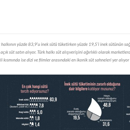
rk halkının yüzde 83,9’u inek sütü tüketirken yüzde 19,5’i inek sütünün s
çık süt satın alıyor. Türk halkı süt alışverişini ağırlıklı olarak marketl
i kısmında ise dizi ve filmler arasındaki en ikonik süt sahneleri yer alıy