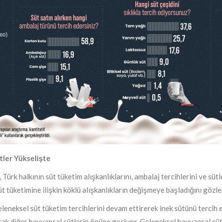
tler Yükselişte
ürk halkının süt tüketim alışkanlıklarını, ambalaj tercihlerini ve sütle
 tüketimine ilişkin köklü alışkanlıkların değişmeye başladığını gözle
leneksel süt tüketim tercihlerini devam ettirerek inek sütünü tercih e
 alarak diğer hayvansal sütlerin önüne geçiyor. Geleneksel hayvansal s