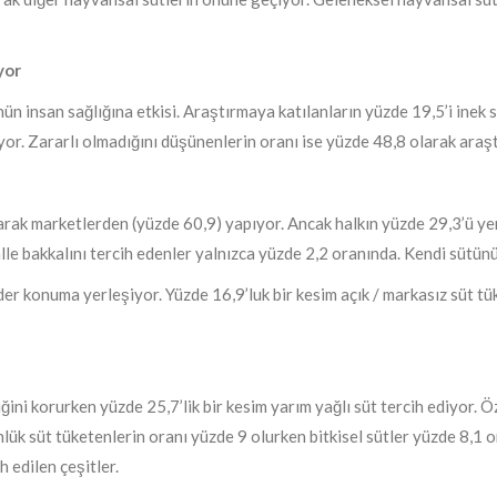
yor
ün insan sağlığına etkisi. Araştırmaya katılanların yüzde 19,5’i inek
yor. Zararlı olmadığını düşünenlerin oranı ise yüzde 48,8 olarak araş
olarak marketlerden (yüzde 60,9) yapıyor. Ancak halkın yüzde 29,3’ü ye
halle bakkalını tercih edenler yalnızca yüzde 2,2 oranında. Kendi sütün
ider konuma yerleşiyor. Yüzde 16,9’luk bir kesim açık / markasız süt t
liğini korurken yüzde 25,7’lik bir kesim yarım yağlı süt tercih ediyor. 
nlük süt tüketenlerin oranı yüzde 9 olurken bitkisel sütler yüzde 8,1 
h edilen çeşitler.