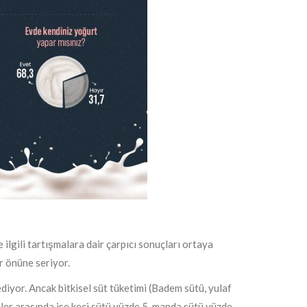
 ilgili tartışmalara dair çarpıcı sonuçları ortaya
r önüne seriyor.
diyor. Ancak bitkisel süt tüketimi (Badem sütü, yulaf
ütler arasında ise keçi sütü yüzde 5, manda sütü yüzde