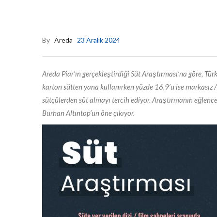
By
Areda
23 Aralık 2024
Areda Piar’ın gerçekleştirdiği Süt Araştırması’na göre, Tü
karton sütten yana kullanırken yüzde 16,9’u ise markasız / a
sütçülerden süt almayı tercih ediyor. Araştırmanın eğlencel
Burhan Altıntop’un öne çıkıyor.