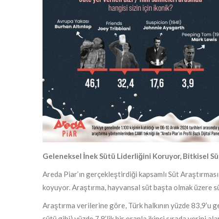
Geleneksel İnek Sütü Liderliğini Koruyor, Bitkisel Sü
Areda Piar’ın gerçekleştirdiği kapsamlı Süt Araştırması, T
koyuyor. Araştırma, hayvansal süt başta olmak üzere süt
Araştırma verilerine göre, Türk halkının yüzde 83,9’u ge
sütü gibi) yüzde 7,8’lik bir oranla ikinci sırada yerini