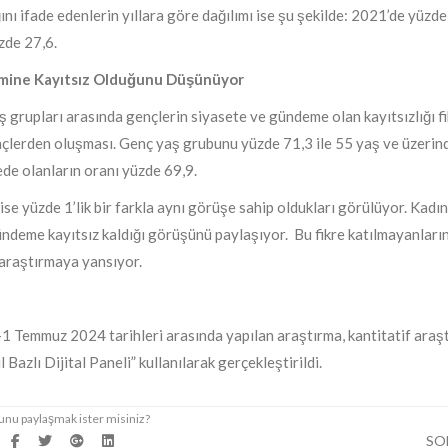
nı ifade edenlerin yıllara göre dağılımı ise şu şekilde: 2021’de yüzde
zde 27,6.
emine Kayıtsız Olduğunu Düşünüyor
ş grupları arasında gençlerin siyasete ve gündeme olan kayıtsızlığı fi
ençlerden oluşması. Genç yaş grubunu yüzde 71,3 ile 55 yaş ve üzerin
de olanların oranı yüzde 69,9.
 ise yüzde 1’lik bir farkla aynı görüşe sahip oldukları görülüyor. Kadı
gündeme kayıtsız kaldığı görüşünü paylaşıyor. Bu fikre katılmayanları
 araştırmaya yansıyor.
-1 Temmuz 2024 tarihleri arasında yapılan araştırma, kantitatif araş
azlı Dijital Paneli” kullanılarak gerçekleştirildi.
SO