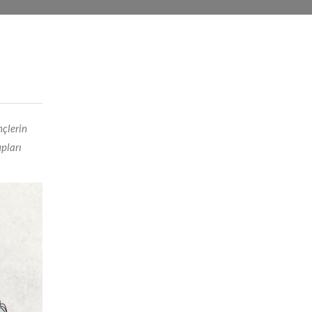
nçlerin
upları