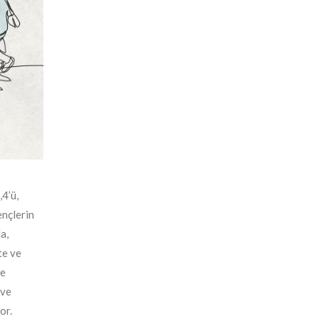
4’ü,
ençlerin
a,
te ve
ve
 ve
or.