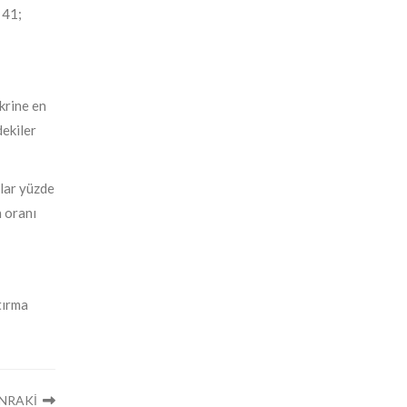
 41;
krine en
dekiler
nlar yüzde
n oranı
tırma
NRAKİ