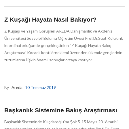
Z Kuşağı Hayata Nasıl Bakıyor?
Z Kuşağı ve Yaşam Görüşleri AREDA Danışmanlık ve Akdeniz
Üniversitesi Sosyoloji Bölümü Öğretim Üyesi Prof.Dr.Suat Kolukırık
koordinatörlüğünde gerçekleştirilen “Z Kuşağı Hayata Bakış
Araştırması” Kocaeli kenti örneklemi üzerinden ülkemiz gençlerinin
tutumlarına ilişkin önemli sonuçlar ortaya koyuyor.
By
Areda
10 Temmuz 2019
Başkanlık Sistemine Bakış Araştırması
Başkanlık Sisteminde Kılıçdaroğlu’na Şok 5-15 Mayıs 2016 tarihi
arasında yapılan çalışmada çok çarpıcı sonuçlar çıktı Prof. Dr. Suat