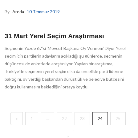
By
Areda
10 Temmuz 2019
31 Mart Yerel Seçim Araştırması
Seçmenin Yüzde 67’si ‘Mevcut Başkana Oy Vermem’ Diyor Yerel
seçim için partilerin adaylarını açıkladığı şu günlerde, seçmenin
düşüncesi de anketlerle araştırılıyor. Yapılan bir araştırma,
Türkiye’de seçmenin yerel seçim olsa da öncelikle parti liderine
baktığını, oy verdiği başkandan dürüstlük ve belediye bütçesini
doğru kullanmasını beklediğini ortaya koydu.
«
1
…
22
23
24
25
»