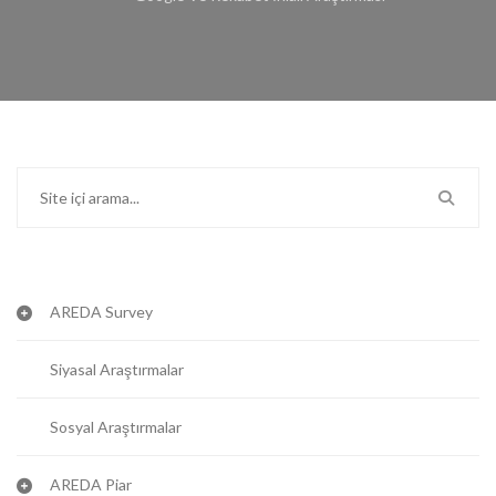
AREDA Survey
Siyasal Araştırmalar
Sosyal Araştırmalar
AREDA Piar