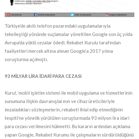
Türkiye’de akıllı telefon pazarındaki uygulamalarıyla
tekelleştiği yönünde suçlamalar yöneltilen Google son üç yılda
Avrupa’da yüklü cezalar ödedi. Rekabet Kurulu tarafından
faaliyetleri mercek altına alınan Google’a 2017 yılına
soruşturma açılmıştı.
93 MİLYAR LİRA İDARİ PARA CEZASI
Kurul, ‘mobil işletim sistemi ile mobil uygulama ve hizmetlerinin
sunumuna ilişkin davranışlarının ve cihaz üreticileriyle
imzaladıkları sözleşmelerin, rekabeti ihlal edip etmediğinin
tespiti’ne yönelik yürütülen soruşturmada 93 milyon lira idari
para cezası verilmesini hükmetti. Bu kararın ardından açıklama
yapan Google, Rekabet Kurumu ile çalışmaların sürdürüldüğünü