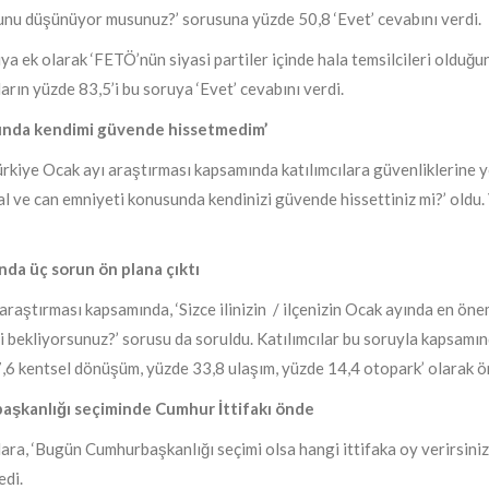
unu düşünüyor musunuz?’ sorusuna yüzde 50,8 ‘Evet’ cevabını verdi.
ya ek olarak ‘FETÖ’nün siyasi partiler içinde hala temsilcileri olduğ
ların yüzde 83,5’i bu soruya ‘Evet’ cevabını verdi.
ında kendimi güvende hissetmedim’
rkiye Ocak ayı araştırması kapsamında katılımcılara güvenliklerine yö
l ve can emniyeti konusunda kendinizi güvende hissettiniz mi?’ oldu.
nda üç sorun ön plana çıktı
 araştırması kapsamında, ‘Sizce ilinizin / ilçenizin Ocak ayında en ö
 bekliyorsunuz?’ sorusu da soruldu. Katılımcılar bu soruyla kapsamınd
,6 kentsel dönüşüm, yüzde 33,8 ulaşım, yüzde 14,4 otopark’ olarak ön
şkanlığı seçiminde Cumhur İttifakı önde
lara, ‘Bugün Cumhurbaşkanlığı seçimi olsa hangi ittifaka oy verirsini
edi.