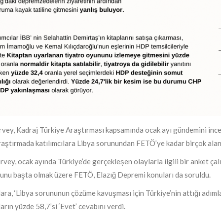
vey, Kadraj Türkiye Araştırması kapsamında ocak ayı gündemini incel
Araştırmada katılımcılara Libya sorunundan FETÖ’ye kadar birçok ala
rvey, ocak ayında Türkiye’de gerçekleşen olaylarla ilgili bir anket ça
unu başta olmak üzere FETÖ, Elazığ Depremi konuları da soruldu.
lara, ‘Libya sorununun çözüme kavuşması için Türkiye’nin attığı adıml
ların yüzde 58,7’si ‘Evet’ cevabını verdi.