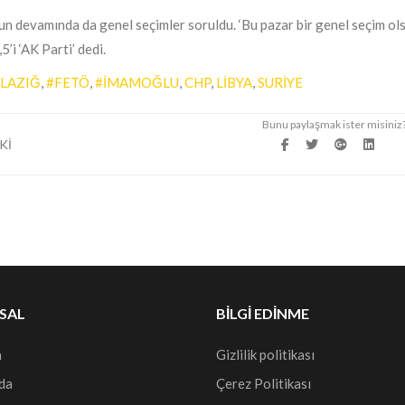
n devamında da genel seçimler soruldu. ‘Bu pazar bir genel seçim olsa
5’i ‘AK Parti’ dedi.
LAZIĞ
,
#FETÖ
,
#İMAMOĞLU
,
CHP
,
LİBYA
,
SURİYE
Kİ
SAL
BILGI EDINME
a
Gizlilik politikası
da
Çerez Politikası