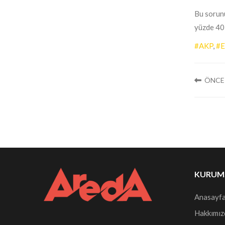
Bu sorunu
yüzde 40,
#AKP
,
#E
ÖNCE
KURUM
Anasayf
Hakkımız