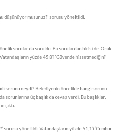
unu düşünüyor musunuz?’ sorusu yöneltildi.
nelik sorular da soruldu. Bu sorulardan birisi de ‘​Ocak
 Vatandaşların yüzde 45,8’i ‘Güvende hissetmediğini’
nemli sorunu neydi? Belediyenin öncelikle hangi sorunu
a sorunlarına üç başlık da cevap verdi. Bu başlıklar,
e çıktı.
z?’ sorusu yönetildi. Vatandaşların yüzde 51,1’i ‘Cumhur