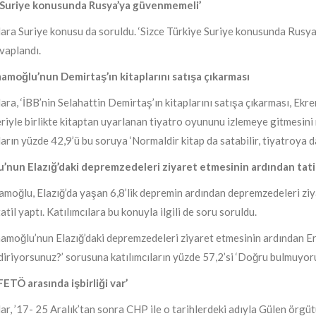
 Suriye konusunda Rusya’ya güvenmemeli’
lara Suriye konusu da soruldu. ‘Sizce Türkiye Suriye konusunda Rusya
vaplandı.
amoğlu’nun Demirtaş’ın kitaplarını satışa çıkarması
lara, ‘İBB’nin Selahattin Demirtaş’ın kitaplarını satışa çıkarması, E
eriyle birlikte kitaptan uyarlanan tiyatro oyununu izlemeye gitmesini
ların yüzde 42,9’ü bu soruya ‘Normaldir kitap da satabilir, tiyatroya da
’nun Elazığ’daki depremzedeleri ziyaret etmesinin ardından tati
amoğlu, Elazığ’da yaşan 6,8’lik depremin ardından depremzedeleri ziya
atil yaptı. Katılımcılara bu konuyla ilgili de soru soruldu.
amoğlu’nun Elazığ’daki depremzedeleri ziyaret etmesinin ardından Erzu
iriyorsunuz?’ sorusuna katılımcıların yüzde 57,2’si ‘Doğru bulmuyoru
FETÖ arasında işbirliği var’
lar, ’17- 25 Aralık’tan sonra CHP ile o tarihlerdeki adıyla Gülen örgütü a