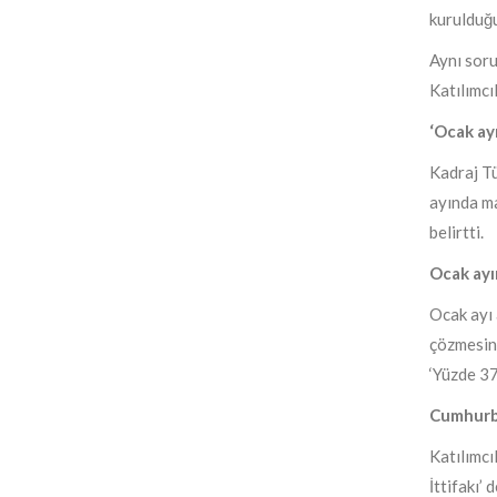
kurulduğ
Aynı soru
Katılımcı
‘Ocak ay
Kadraj Tü
ayında ma
belirtti.
​Ocak ayı
​Ocak ayı
çözmesini
‘Yüzde 37
Cumhurba
Katılımcı
İttifakı’ d