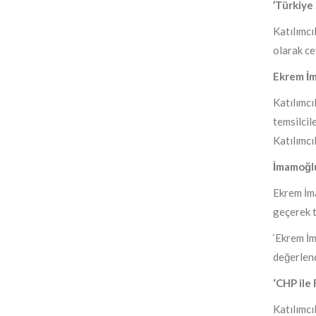
​’T
ürkiye
Katılımcı
olarak ce
Ekr
e
m İm
Katılımcı
temsilcil
Katılımcı
İmamoğlu
​Ekrem İm
geçerek t
‘Ekrem İm
değerlend
‘CHP ile 
Katılımcı