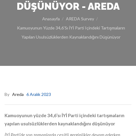
DÜŞÜNÜYOR - AREDA
Anasayfa
AREDA Survey
Kamuoyunun Yüzde 34,6’sı İYİ Parti Içindeki Tartışmaların
Yapılan Usulsüzlüklerden Kaynaklandığını Düşünüyor
By
Areda
6 Aralık 2023
Kamuoyunun yüzde 34,6’sı İYİ Parti içindeki tartışmaların
yapılan usulsüzlüklerden kaynaklandığını düşünüyor
İYİ Parti’de son zamanlarda çeşitli gerginlikler devam ederken,