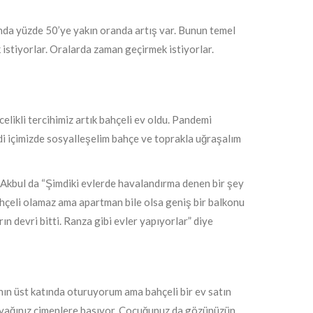
sında yüzde 50’ye yakın oranda artış var. Bunun temel
 istiyorlar. Oralarda zaman geçirmek istiyorlar.
elikli tercihimiz artık bahçeli ev oldu. Pandemi
di içimizde sosyalleşelim bahçe ve toprakla uğraşalım
 Akbul da “Şimdiki evlerde havalandırma denen bir şey
hçeli olamaz ama apartman bile olsa geniş bir balkonu
rın devri bitti. Ranza gibi evler yapıyorlar” diye
nın üst katında oturuyorum ama bahçeli bir ev satın
, ayağınız çimenlere basıyor. Çocuğunuz da gözünüzün