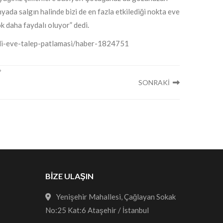
ada salgın halinde bizi de en fazla etkilediği nokta eve
 daha faydalı oluyor” dedi.
celi-eve-talep-patlamasi/haber-1824751
SONRAKİ
BİZE ULAŞIN
Yenişehir Mahallesi, Çağlayan Sokak
No:25 Kat:6 Ataşehir / İstanbul