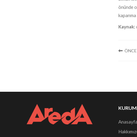
önünde ol
kapanma n
Kaynak:
ÖNCE
KURUM
Anasayf
Hakkımız