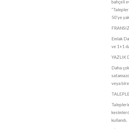
bahçeli 
“Talepler
50’ye yak
FRANSIZ
Emlak Dan
ve 1+1 da
YAZLIK 
Daha çok 
satamazdı
veya bire
TALEPLE
Talepleri
kesimlerd
kullandı.