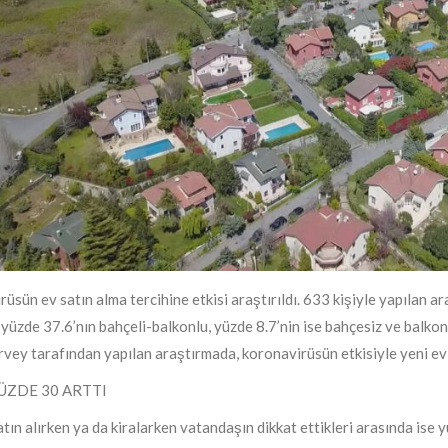
üsün ev satın alma tercihine etkisi araştırıldı. 633 kişiyle yapılan a
 yüzde 37.6’nın bahçeli-balkonlu, yüzde 8.7’nin ise bahçesiz ve balko
vey tarafından yapılan araştırmada, koronavirüsün etkisiyle yeni ev 
ÜZDE 30 ARTTI
atın alırken ya da kiralarken vatandaşın dikkat ettikleri arasında ise y