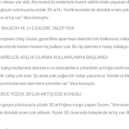
ev olması yer aldı. Koronavirüs nedeniyle konut sektöründe yaşanan 
 geçen yıla kıyasla yüzde 30 arttı. Yazlık kesimlerde doluluk oranı çok
ın artış var” diye konuştu.
 BALKON VE 1+1 EVLERE TALEP YOK
ışmanı Ulaş Gezen, genellikle apartman dairelerinin balkonsuz olduğ
irelerde hemen hemen hiç balkon yok. Bu tip dairelere talep oldukça 
DAİRELER, KIŞLIK OLARAK KULLANILMAYA BAŞLANDI
bahçe kullanımlı dairelere ve müstakillere yönelimin arttığını belirt
k, talep çok azdı. Şu anda çok yoğun bir talep yaşıyoruz. Satılık ve kir
ysel kullanımlı dairelere yönelim var” diye konuştu.
RDE YÜZDE 30’LUK ARTIŞ SÖZ KONUSU
n geçen yıla kıyasla yüzde 30 arttığına vurgu yapan Gezen, “Koronavi
e doluluk oranı çok yüksek. Yüzde 30 civarında taleplerde artış var. Bu