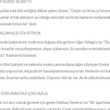
R YÜZDE 50 ARTTI
iyatlara da etki ettiğine dikkat çeken Gezen, “Geçen yıl ile bu yıl ara
sanlar ortak alanların az olduğu müstakil yerlerde haklarını kullanmak
asmak istiyorlar” dedi.
Ş BAHÇELİ EV İSTİYOR
isinde balkonlu bir evde oturduğunu dile getiren Uğur Gökgöz ise “Önc
 insanlar sosyalleşemiyor, dışarı çıkamıyor. En azından evimizde ken
iz” ifadelerini kullandı.
ercihini bahçeli ve balkonlu evden yana kullanacağını söyleyen Emine
üz yapıyorlar, küçücük bir havalandırma koyuyorlar. Herkesin evi ba
zım. İnsanlar nefes alabilmeli. Deprem riski de var. Artık yüksek binala
 EVİN AVANTAJI ÇOK FAZLA
ir evi alıcı olarak gezmek için gelen Gökhan Demirel ise “Bir apartma
iyorum. Bahçeli evin avantajı çok fazla. Çiçek yetiştirebiliyorsunuz