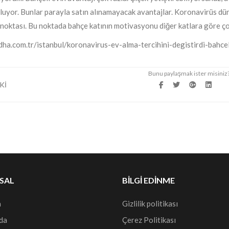
uyor. Bunlar parayla satın alınamayacak avantajlar. Koronavirüs düny
oktası. Bu noktada bahçe katının motivasyonu diğer katlara göre çok
dha.com.tr/istanbul/koronavirus-ev-alma-tercihini-degistirdi-bah
Kİ
SAL
BILGI EDINME
a
Gizlilik politikası
da
Çerez Politikası