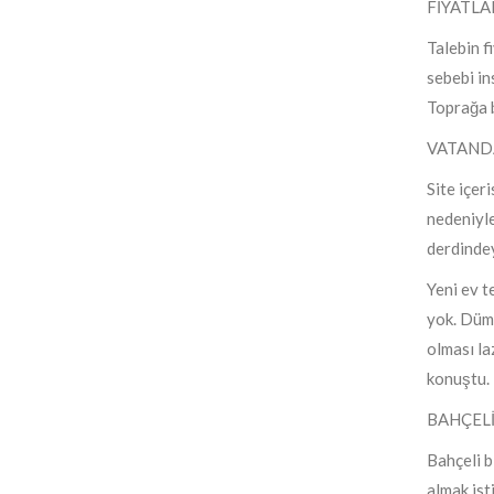
FİYATLA
Talebin f
sebebi in
Toprağa b
VATANDA
Site içer
nedeniyle
derdindey
Yeni ev t
yok. Dümd
olması la
konuştu.
BAHÇELİ
Bahçeli b
almak ist