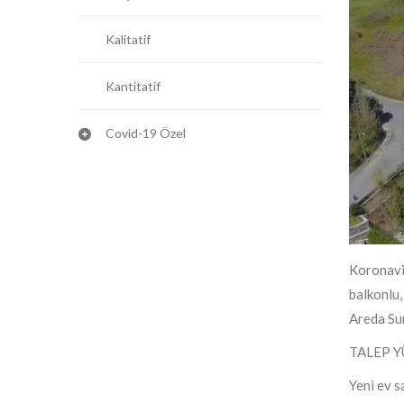
Kalitatif
Kantitatif
Covid-19 Özel
Koronavir
balkonlu,
Areda Sur
TALEP Y
Yeni ev s