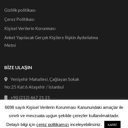
Gizlilik politikası
Çerez Politikası
Kişisel Verilerin Korunması
Anket Yapılacak Gerçek Kişilere İlişkin Aydınlatma
Metni
BİZE ULAŞIN
Yenişehir Mahallesi, Çağlayan Sokak
No:25 Kat:6 Ataşehir / İstanbul
+90 (212) 467 21 21
6698 sayılı Kişisel Verilerin Korunması Kanunundaki amaçlar ile
bilgi@areda.com
sınırlı ve mevzuata uygun şekilde çerezler kullanılmaktadır.
Detaylı bilgi için
çerez politikamızı
inceleyebilirsiniz.
KAPAT
Copyright © 2019 - Tüm hakları saklıdır.