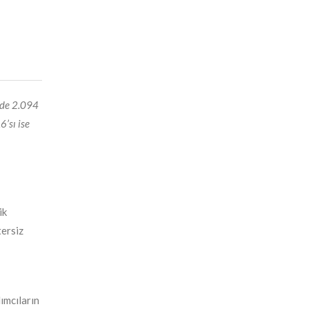
inde 2.094
6’sı ise
ik
tersiz
lımcıların