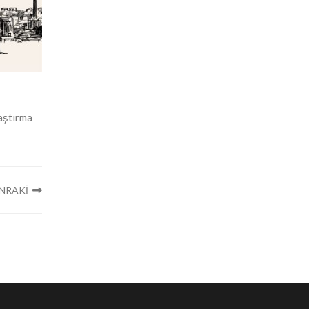
raştırma
NRAKİ